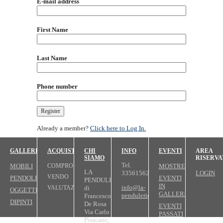
E-mail address
First Name
Last Name
Phone number
Already a member?
Click here to Log In.
GALLERIA
ACQUISTIAMO
CHI
INFO
EVENTI
AREA
SIAMO
RISERVA
Tel.
MOBILI
COMPRO
MOSTRE
LA
3356156279
LOGIN
VENDO
PENDOLE
EVENTI
PENDULERIE
IN
info@la-
di
VALUTAZIONI
OGGETTI
GALLERIA
pendulerie.com
Francesco
DIPINTI
De Rosa
EVENTI
Via Carlo
PASSATI
Pisacane,