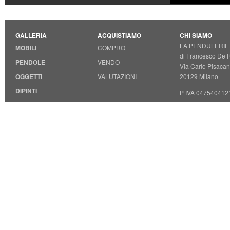
GALLERIA
ACQUISTIAMO
CHI SIAMO
LA PENDULERIE
MOBILI
COMPRO
di Francesco De 
PENDOLE
VENDO
Via Carlo Pisacan
OGGETTI
VALUTAZIONI
20129 Milano
DIPINTI
P IVA 047540412