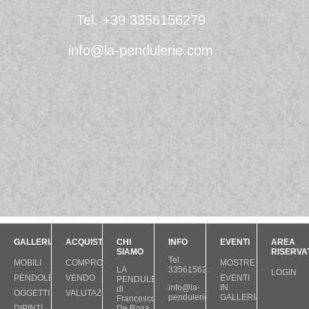
Tel. +39 3356156279
info@la-pendulerie.com
GALLERIA
ACQUISTIAMO
CHI
INFO
EVENTI
AREA
SIAMO
RISERVA
Tel.
MOBILI
COMPRO
MOSTRE
LA
3356156279
LOGIN
PENDOLE
VENDO
EVENTI
PENDULERIE
info@la-
IN
di
OGGETTI
VALUTAZIONI
pendulerie.com
GALLERIA
Francesco
DIPINTI
De Rosa