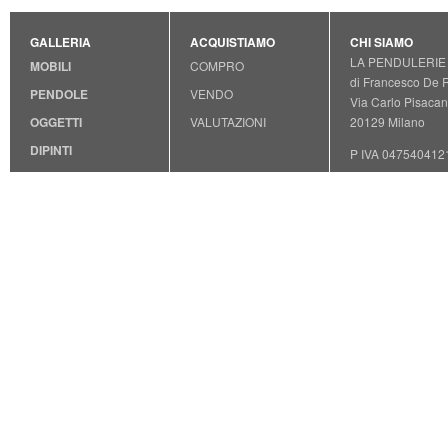
GALLERIA
ACQUISTIAMO
CHI SIAMO
LA PENDULERIE
MOBILI
COMPRO
di Francesco De 
PENDOLE
VENDO
Via Carlo Pisacan
OGGETTI
VALUTAZIONI
20129 Milano
DIPINTI
P IVA 047540412