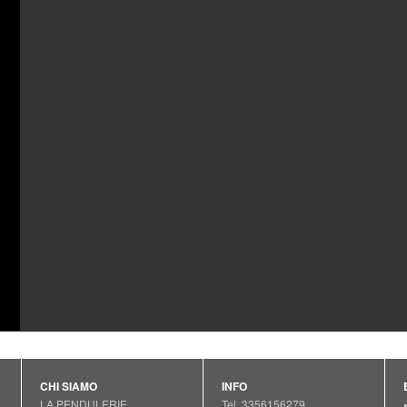
CHI SIAMO
INFO
LA PENDULERIE
Tel. 3356156279