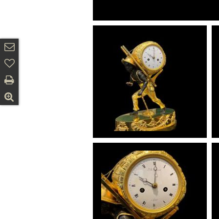
Info
Ad
amico
Stampa
ZOOM