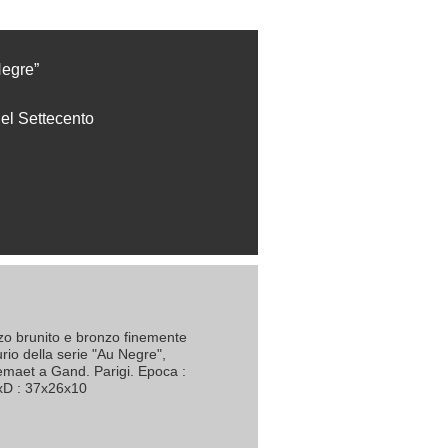
Negre”
el Settecento
zo brunito e bronzo finemente
rio della serie "Au Negre",
emaet a Gand. Parigi. Epoca :
LxD : 37x26x10