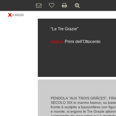
“Le Tre Grazie”
Epoca:
Primi dell'Ottocento
PENDOLA "AUX TROIS GRÂCES", FRAN
SECOLO XIX in marmo bianco; su base re
fronte è scolpito a bassorilievo con figure
e nuvole, si ergono le Tre Grazie attorno
sormontato da urna entro cui è montato