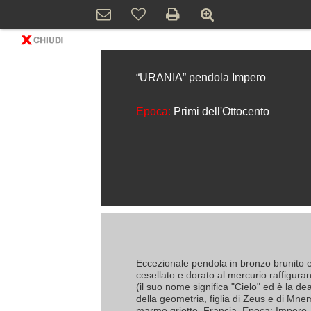
“URANIA” pendola Impero
Epoca:
Primi dell'Ottocento
Eccezionale pendola in bronzo brunito 
cesellato e dorato al mercurio raffigur
(il suo nome significa "Cielo" ed è la de
della geometria, figlia di Zeus e di Mne
marmo griotte. Francia. Epoca: Impero